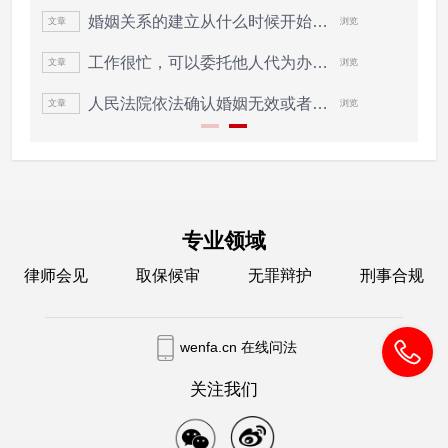
婚姻关系的建立从什么时候开始计算？
文章
浏览
文
工作很忙，可以委托他人代为办理结婚登...
文章
浏览
文
人民法院依法确认婚姻无效或者撤销婚姻...
文章
浏览
文
专业领域
律师会见
取保候审
无罪辩护
刑事合规
wenfa.cn 在线问法
关注我们