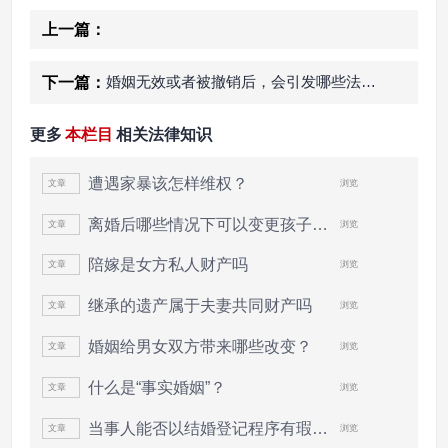
上一篇：
婚姻无效或者被撤销后，会引发哪些法律后果？
下一篇：
更多
本栏目
相关法律知识
遭遇家暴该怎样维权？
文章
浏览
文
离婚后哪些情况下可以变更孩子抚养权
文章
浏览
文
陪嫁是女方私人财产吗
文章
浏览
文
继承的遗产属于夫妻共同财产吗
文章
浏览
文
婚姻给男女双方带来哪些改变？
文章
浏览
文
什么是“事实婚姻”？
文章
浏览
文
当事人能否以结婚登记程序有瑕疵，诉请...
文章
浏览
文