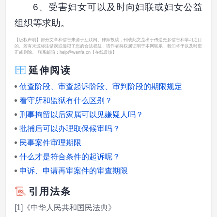
6、受害妇女可以及时向妇联或妇女公益
组织等求助。
【版权声明】部分文章和信息来源于互联网、律师投稿，刊载此文是出于传递更多信息和学习之目
的。若有来源标注错误或侵犯了您的合法权益，请作者持权属证明于本网联系，我们将予以及时更
正或删除。 联系邮箱：help@wenfa.cn
【在线反馈】
延伸阅读
侦查阶段、审查起诉阶段、审判阶段的期限规定
看守所和监狱有什么区别？
刑事拘留以后家属可以见嫌疑人吗？
批捕后可以办理取保候审吗？
民事案件审理期限
什么才是符合条件的起诉呢？
申诉、申请再审案件的审查期限
引用法条
[1]《中华人民共和国民法典》