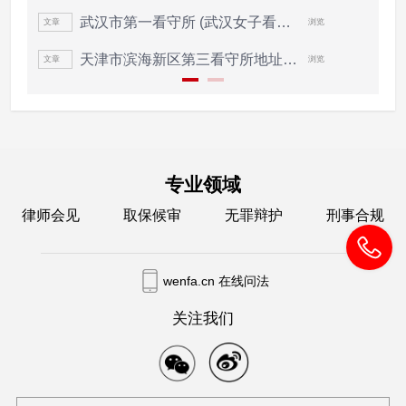
武汉市第一看守所 (武汉女子看守所)地...
文章
浏览
文
天津市滨海新区第三看守所地址电话(大...
文章
浏览
文
专业领域
律师会见
取保候审
无罪辩护
刑事合规
wenfa.cn 在线问法
关注我们