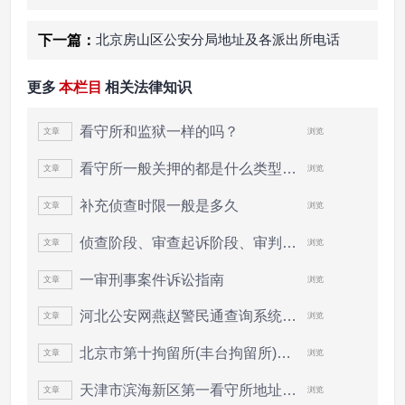
北京房山区公安分局地址及各派出所电话
下一篇：
更多
本栏目
相关法律知识
看守所和监狱一样的吗？
文章
浏览
文
看守所一般关押的都是什么类型的犯人
文章
浏览
文
补充侦查时限一般是多久
文章
浏览
文
侦查阶段、审查起诉阶段、审判阶段的期限...
文章
浏览
文
一审刑事案件诉讼指南
文章
浏览
文
河北公安网燕赵警民通查询系统网址入口
文章
浏览
文
北京市第十拘留所(丰台拘留所)地址电话
文章
浏览
文
天津市滨海新区第一看守所地址电话
文章
浏览
文