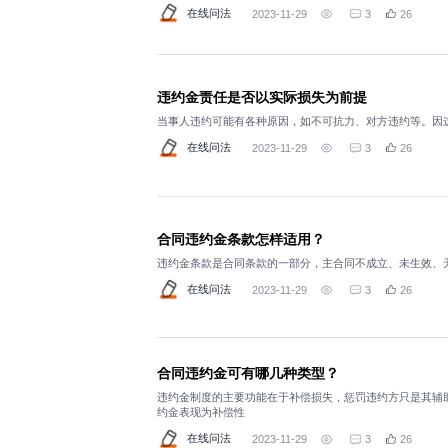
违约金与定金择一主张。当
款
在线问法
2023-11
定金、订金与违约金
债务人履行债务的，定金应
实现合同目的的，无权请求返
在线问法
2023-11
合同中约定的违约金
当事人请求人民法院减少违