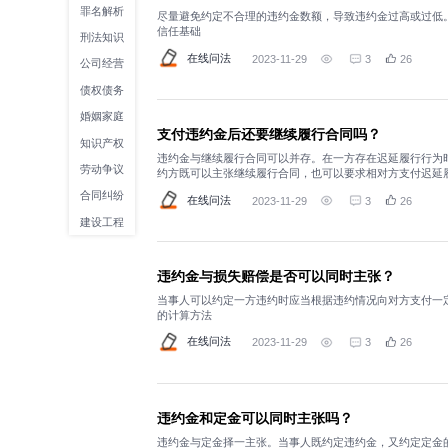
首页
法律知识
合同纠纷
>
>
全部
栏目文章
法律知识
刑诉知道
签订合同时约定违约
罪名解析
尽量避免约定不合理的违约
信任基础
刑法知识
在线问法
2023-11
公司经营
债权债务
婚姻家庭
支付违约金后还要继
知识产权