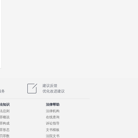
被告人有权委托或者由近亲属代为委托一至二名辩护人。在
师为被告人提供辩护。被告人及其近亲属拒绝法律援助
被告人或者其近亲属应当在五日以内另行委托辩护人；
助机构另行指派律师为其提供辩护。
应当将判决书送达被告人及其近亲属、辩护人。被告人或者
亲属同意，可以提出上诉。
。
以参照本意见办理。