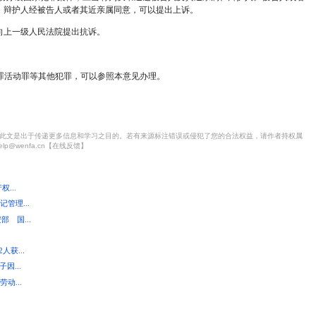
”分裂主张及其分裂行动纲领、计划、方案的；
从中国分裂出去的行为。
规定的行为，情节严重、造成严重后果或者造成特别恶劣
条规定行为的，处五年以下有期徒刑、拘役、管制或者剥
条、第七条规定行为的，可以并处没收财产。
机构、组织、个人相勾结实施本意见第二条、第七条规定
子分裂国家、煽动分裂国家的犯罪行为有连续或者继续状
查或者人民法院受理案件以后，逃避侦查或者审判的，不