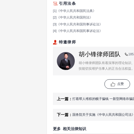
三、正确适用程序
13.应当逮捕的犯罪
14.犯罪嫌疑人、被
15.“台独”顽固分
诉讼法第一百八十二
16.犯罪嫌疑人、被
17.对于需要及时进
外，公安机关、国家
民法院提起公诉。人
前款案件，由最高人
18.对人民检察院依
院立案后，应当将传