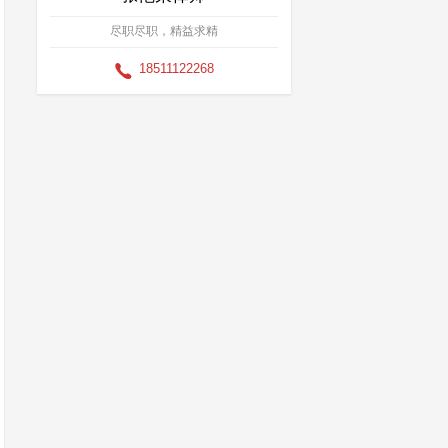
，图谋改变台湾是中国一部分的法律地位的；
来、军事联系等方式，图谋在国际社会制造“两个中
中国一部分的事实，或者打压支持两岸关系和平发展和
零三条第一款规定的“首要分子”。
零三条第一款规定的“罪行重大”：