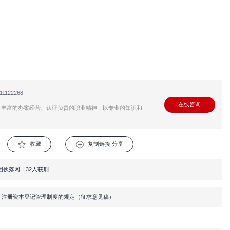
嫌疑人如果在逃，公安机关、国家安全机关可以发布通缉
告人自愿如实供述自己的罪行，承认指控的犯罪事实，愿
子主动放弃“台独”分裂立场，不再实施“台独”分裂活动，
条第一款规定的，可以撤销案件、不起诉或者对涉嫌数罪
告人依法享有辩护权利，除自己行使辩护权以外，还可以
行审判，经最高人民检察院核准的“台独”顽固分子分裂
安全机关移送起诉，人民检察院认为犯罪事实已经查清，
民法院进行审查后，对于起诉书中有明确的指控犯罪事实
民法院指定的中级人民法院组成合议庭进行审理。
照刑事诉讼法第二百九十一条第一款的规定提起公诉的“
票和起诉书副本送达被告人。传票和起诉书副本送达后，