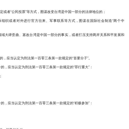
顽固分子分裂国家、煽动分裂国家犯罪的意见
顽固分子分裂国家、煽动分裂国家犯罪，切实维护国家主
中华人民共和国刑事诉讼法》等法律以及相关司法解释的
国，台湾是中国领土不可分割的一部分。极少数“台独”顽
两岸同胞共同利益和中华民族根本利益。人民法院、人民
严惩“台独”顽固分子分裂国家、煽动分裂国家犯罪，坚
分裂出去为目的，组织、策划、实施下列行为之一的，依
独”分裂组织，策划、制定“台独”分裂行动纲领、计划、