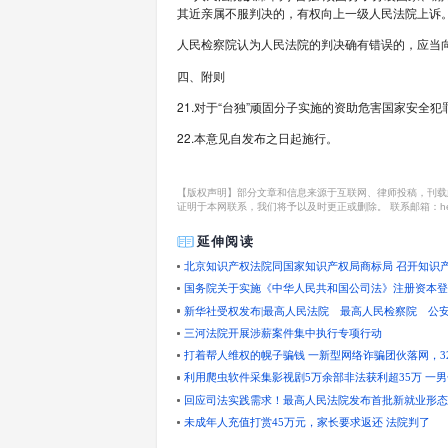
（1）顽固宣扬“台独
（2）其他煽动将台湾
8.实施本意见第七条
行重大”。
9.实施本意见第七
徒刑。
10.实施本意见第二
11.与外国或者境外
12.“台独”顽固分
国家安全机关立案侦