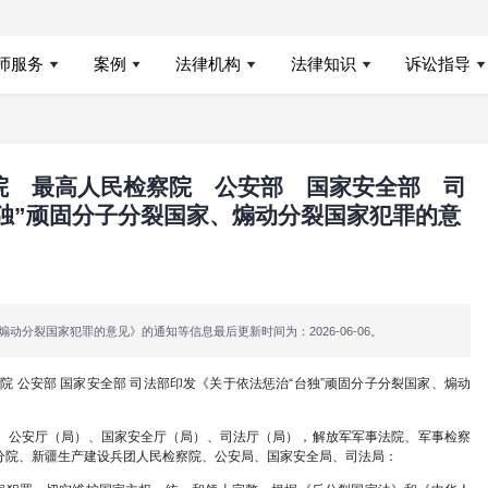
页
法律咨询
找律师
法律知识
首页
律师服务
案例
发布|最高人民法院 最高人民检
关于依法惩治“台独”顽固分子分
06-21
5
39