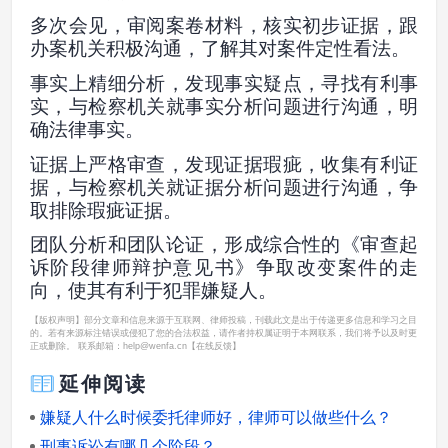
多次会见，审阅案卷材料，核实初步证据，跟
办案机关积极沟通，了解其对案件定性看法。
事实上精细分析，发现事实疑点，寻找有利事
实，与检察机关就事实分析问题进行沟通，明
确法律事实。
证据上严格审查，发现证据瑕疵，收集有利证
据，与检察机关就证据分析问题进行沟通，争
取排除瑕疵证据。
团队分析和团队论证，形成综合性的《审查起
诉阶段律师辩护意见书》争取改变案件的走
向，使其有利于犯罪嫌疑人。
【版权声明】部分文章和信息来源于互联网、律师投稿，刊载此文是出于传递更多信息和学习之目
的。若有来源标注错误或侵犯了您的合法权益，请作者持权属证明于本网联系，我们将予以及时更
正或删除。 联系邮箱：help@wenfa.cn
【在线反馈】
延伸阅读
嫌疑人什么时候委托律师好，律师可以做些什么？
刑事诉讼有哪几个阶段？