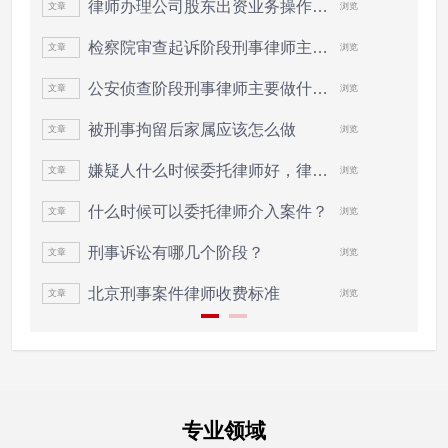
律师办理公司股东出资业务操作指引（202...
文章
浏览
文
检察院审查起诉阶段刑事律师主要做什么
文章
浏览
文
公安侦查阶段刑事律师主要做什么？
文章
浏览
文
被刑事拘留后家属应该怎么做
文章
浏览
文
嫌疑人什么时候委托律师好，律师可以做...
文章
浏览
文
什么时候可以委托律师介入案件？
文章
浏览
文
刑事诉讼有哪几个阶段？
文章
浏览
文
北京刑事案件律师收费标准
文章
浏览
文
专业领域