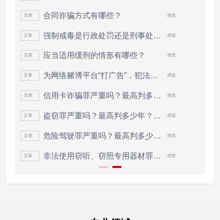
合同诈骗方式有哪些？
文章
浏览
文
强制戒毒是行政处罚还是刑事处罚?
文章
浏览
文
应当适用缓刑的情形有哪些？
文章
浏览
文
为网络赌博平台“打广告”，犯法吗？
文章
浏览
文
信用卡诈骗罪严重吗？最高判多少年？信用...
文章
浏览
文
盗窃罪严重吗？最高判多少年？盗窃罪的定...
文章
浏览
文
危险驾驶罪严重吗？最高判多少年？危险驾...
文章
浏览
文
非法使用窃听、窃照专用器材罪量刑有什...
文章
浏览
文