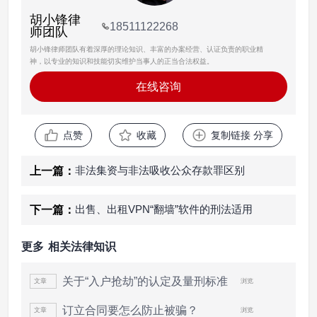
胡小锋律
18511122268
师团队
胡小锋律师团队有着深厚的理论知识、丰富的办案经营、认证负责的职业精
神，以专业的知识和技能切实维护当事人的正当合法权益。
在线咨询
点赞
收藏
复制链接 分享
非法集资与非法吸收公众存款罪区别
上一篇：
出售、出租VPN“翻墙”软件的刑法适用
下一篇：
更多
相关法律知识
关于“入户抢劫”的认定及量刑标准
文章
浏览
文
订立合同要怎么防止被骗？
文章
浏览
文