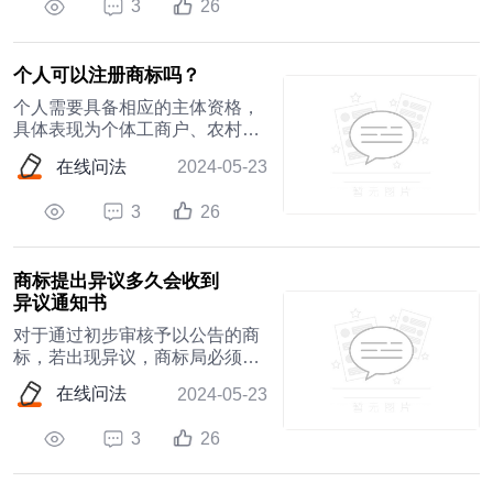
3
26
个人可以注册商标吗？
个人需要具备相应的主体资格，
具体表现为个体工商户、农村家
庭承包经营户、个人合伙形式等
在线问法
2024-05-23
其他实体经营企业的经营者
3
26
商标提出异议多久会收到
异议通知书
对于通过初步审核予以公告的商
标，若出现异议，商标局必须倾
听异议方与被异议方分别陈述其
在线问法
2024-05-23
客观事实及论点理由，经过全面
深入地调查复核之后，自公告有
3
26
效期满之日起计算