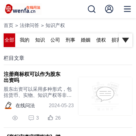
首页
法律问答
知识产权
>
>
全部
我的
知识
公司
刑事
婚姻
债权
损害
合
关注
产权
企业
家庭
债务
赔偿
纠
栏目文章
注册商标权可以作为股东
出资吗
股东出资可以采用多种形式，包
括货币、实物、知识产权等非货
币财产，只要这些财产可以用货
在线问法
2024-05-23
币估价并且可以依法转让。商标
权作为一种知识产权，也被视为
3
26
合法的出资方式