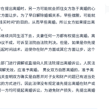
方在提出离婚时，另一方可能就会抓住女方急于离婚的心
它方面让步。为了早日解除婚姻关系，早些摆脱，可能就
钱买时间”的目的，从而早些离婚。所以女方如果提出离
产。
再继续共同生活下去，夫妻任何一方都有权提出离婚。离
协议不成，可诉至法院由法院判决。但是，如果是你先提
玩起时间战术，迫使你在财产方面或其它方面让步，这个
关部门进行调解或直接向人民法院提出离婚诉讼。人民法
调解无效，应准予离婚。 男女双方自愿离婚的，准予离
机关查明双方确实是自愿并对子女和财产问题已有适当处
讼的方式进行。因此法律没有规定谁先提出离婚在财产或
何一方均可提起离婚诉讼，为避免财产损失，先提出离婚